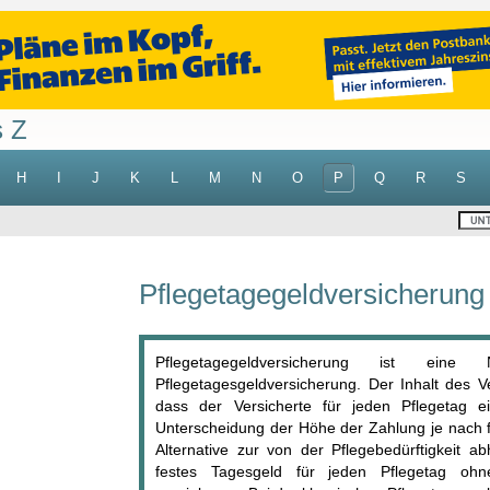
s Z
H
I
J
K
L
M
N
O
P
Q
R
S
Pflegetagegeldversicherung
Pflegetagegeldversicherung ist ein
Pflegetagesgeldversicherung. Der Inhalt des V
dass der Versicherte für jeden Pflegetag ei
Unterscheidung der Höhe der Zahlung je nach fe
Alternative zur von der Pflegebedürftigkeit a
festes Tagesgeld für jeden Pflegetag ohn