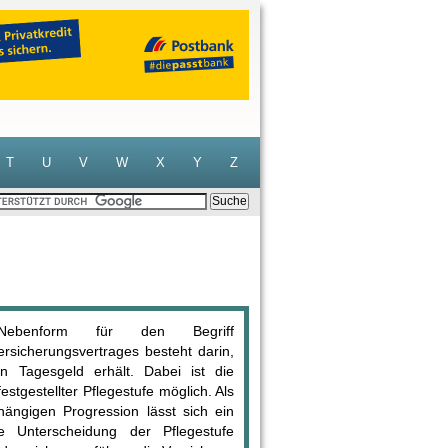
T
U
V
W
X
Y
Z
e Nebenform für den Begriff
ersicherungsvertrages besteht darin,
n Tagesgeld erhält. Dabei ist die
stgestellter Pflegestufe möglich. Als
bhängigen Progression lässt sich ein
e Unterscheidung der Pflegestufe