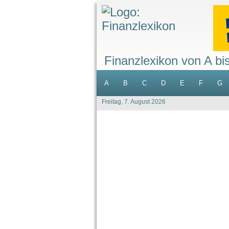
Finanzlexikon von A bi
A
B
C
D
E
F
G
Freitag, 7. August 2026