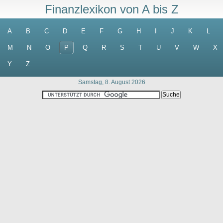
Finanzlexikon von A bis Z
A
B
C
D
E
F
G
H
I
J
K
L
M
N
O
P
Q
R
S
T
U
V
W
X
Y
Z
Samstag, 8. August 2026