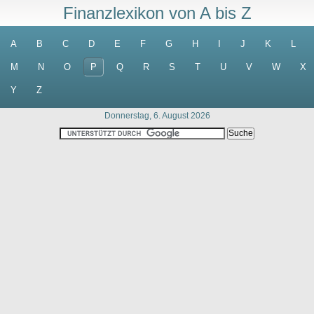
Finanzlexikon von A bis Z
A
B
C
D
E
F
G
H
I
J
K
L
M
N
O
P
Q
R
S
T
U
V
W
X
Y
Z
Donnerstag, 6. August 2026