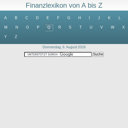
Finanzlexikon von A bis Z
A
B
C
D
E
F
G
H
I
J
K
L
M
N
O
P
Q
R
S
T
U
V
W
X
Y
Z
Donnerstag, 6. August 2026