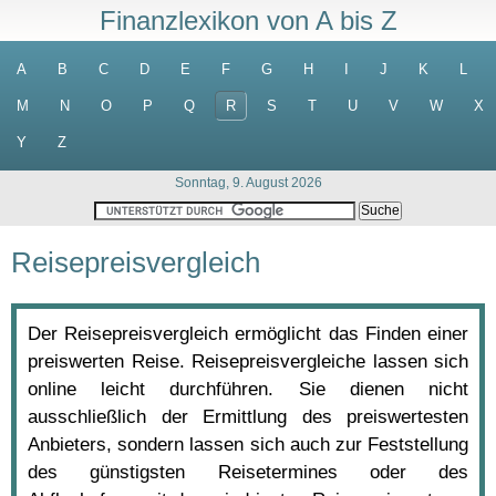
Finanzlexikon von A bis Z
A
B
C
D
E
F
G
H
I
J
K
L
M
N
O
P
Q
R
S
T
U
V
W
X
Y
Z
Sonntag, 9. August 2026
Reisepreisvergleich
Der Reisepreisvergleich ermöglicht das Finden einer
preiswerten Reise. Reisepreisvergleiche lassen sich
online leicht durchführen. Sie dienen nicht
ausschließlich der Ermittlung des preiswertesten
Anbieters, sondern lassen sich auch zur Feststellung
des günstigsten Reisetermines oder des