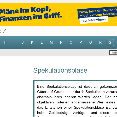
s Z
H
I
J
K
L
M
N
O
P
Q
R
S
Spekulationsblase
Eine Spekulationsblase ist dadurch gekennzei
Güter auf Grund einer durch Spekulation verur
oberhalb ihres inneren Wertes liegen. Der in
objektiven Kriterien angemessene Wert eines 
das Entstehen einer Spekulationsblase ist, da
hohe Geldbeträge verfügen und diese übe