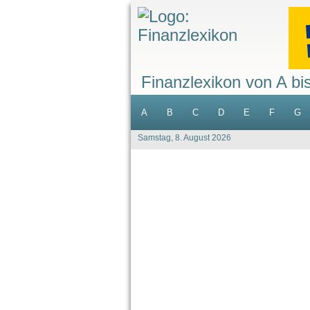
Finanzlexikon von A bi
A
B
C
D
E
F
G
Samstag, 8. August 2026