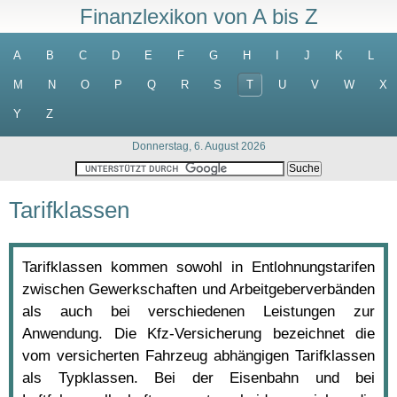
Finanzlexikon von A bis Z
A
B
C
D
E
F
G
H
I
J
K
L
M
N
O
P
Q
R
S
T
U
V
W
X
Y
Z
Donnerstag, 6. August 2026
Tarifklassen
Tarifklassen kommen sowohl in Entlohnungstarifen
zwischen Gewerkschaften und Arbeitgeberverbänden
als auch bei verschiedenen Leistungen zur
Anwendung. Die Kfz-Versicherung bezeichnet die
vom versicherten Fahrzeug abhängigen Tarifklassen
als Typklassen. Bei der Eisenbahn und bei