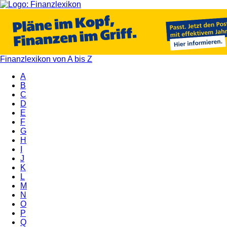
Finanzlexikon von A bis Z
A
B
C
D
E
F
G
H
I
J
K
L
M
N
O
P
Q