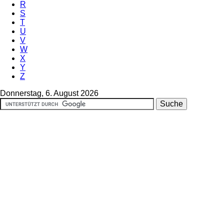
R
S
T
U
V
W
X
Y
Z
Donnerstag, 6. August 2026