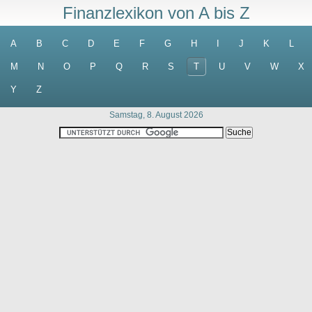
Finanzlexikon von A bis Z
A
B
C
D
E
F
G
H
I
J
K
L
M
N
O
P
Q
R
S
T
U
V
W
X
Y
Z
Samstag, 8. August 2026