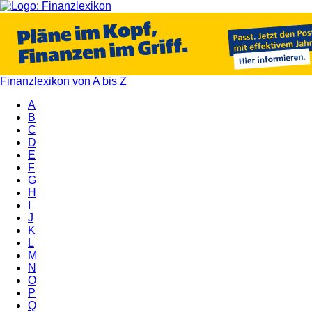
Finanzlexikon von A bis Z
A
B
C
D
E
F
G
H
I
J
K
L
M
N
O
P
Q