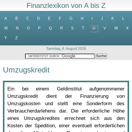
Finanzlexikon von A bis Z
A
B
C
D
E
F
G
H
I
J
K
L
M
N
O
P
Q
R
S
T
U
V
W
X
Y
Z
Samstag, 8. August 2026
Umzugskredit
Ein bei einem Geldinstitut aufgenommener
Umzugskredit dient der Finanzierung von
Umzugskosten und stellt eine Sonderform des
Verbraucherdarlehens dar. Die erforderliche Höhe
eines Umzugskredites errechnet sich aus den
Kosten der Spedition, einer eventuell erforderlichen