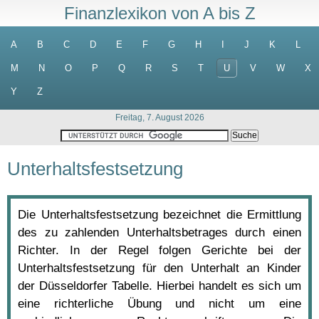
Finanzlexikon von A bis Z
A
B
C
D
E
F
G
H
I
J
K
L
M
N
O
P
Q
R
S
T
U
V
W
X
Y
Z
Freitag, 7. August 2026
Unterhaltsfestsetzung
Die Unterhaltsfestsetzung bezeichnet die Ermittlung
des zu zahlenden Unterhaltsbetrages durch einen
Richter. In der Regel folgen Gerichte bei der
Unterhaltsfestsetzung für den Unterhalt an Kinder
der Düsseldorfer Tabelle. Hierbei handelt es sich um
eine richterliche Übung und nicht um eine