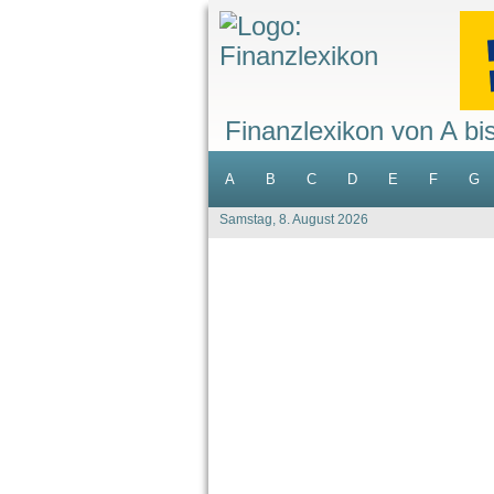
Finanzlexikon von A bi
A
B
C
D
E
F
G
Samstag, 8. August 2026