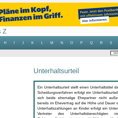
s Z
H
I
J
K
L
M
N
O
P
Q
R
S
Unterhaltsurteil
Ein Unterhaltsurteil stellt einen Unterhaltstitel
Scheidungsverfahren erfolgt ein Unterhaltsurteil
sich beide ehemalige Ehepartner nicht außer
bereits im Ehevertrag auf die Höhe und Dauer d
Unterhaltszahlungen an Kinder erfolgt ein Unterh
Vertreter des Unterhaltsberechtigten 