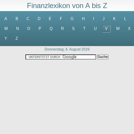
Finanzlexikon von A bis Z
A
B
C
D
E
F
G
H
I
J
K
L
M
N
O
P
Q
R
S
T
U
V
W
X
Y
Z
Donnerstag, 6. August 2026