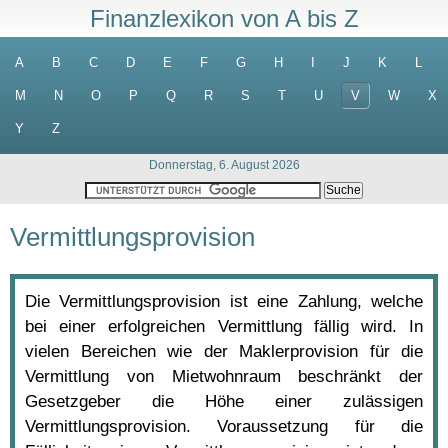
Finanzlexikon von A bis Z
A
B
C
D
E
F
G
H
I
J
K
L
M
N
O
P
Q
R
S
T
U
V
W
X
Y
Z
Donnerstag, 6. August 2026
Vermittlungsprovision
Die Vermittlungsprovision ist eine Zahlung, welche
bei einer erfolgreichen Vermittlung fällig wird. In
vielen Bereichen wie der Maklerprovision für die
Vermittlung von Mietwohnraum beschränkt der
Gesetzgeber die Höhe einer zulässigen
Vermittlungsprovision. Voraussetzung für die