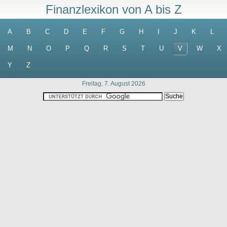
Finanzlexikon von A bis Z
A
B
C
D
E
F
G
H
I
J
K
L
M
N
O
P
Q
R
S
T
U
V
W
X
Y
Z
Freitag, 7. August 2026