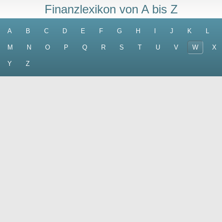
Finanzlexikon von A bis Z
A
B
C
D
E
F
G
H
I
J
K
L
M
N
O
P
Q
R
S
T
U
V
W
X
Y
Z