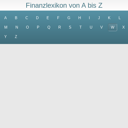
Finanzlexikon von A bis Z
A
B
C
D
E
F
G
H
I
J
K
L
M
N
O
P
Q
R
S
T
U
V
W
X
Y
Z