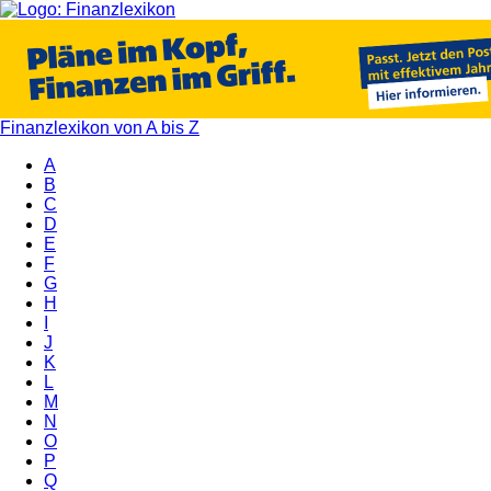
Finanzlexikon von A bis Z
A
B
C
D
E
F
G
H
I
J
K
L
M
N
O
P
Q