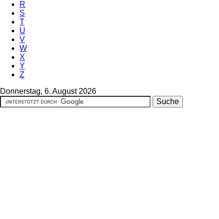
R
S
T
U
V
W
X
Y
Z
Donnerstag, 6. August 2026