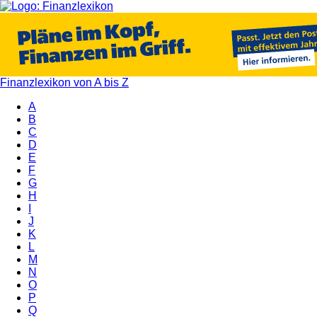
Finanzlexikon von A bis Z
A
B
C
D
E
F
G
H
I
J
K
L
M
N
O
P
Q