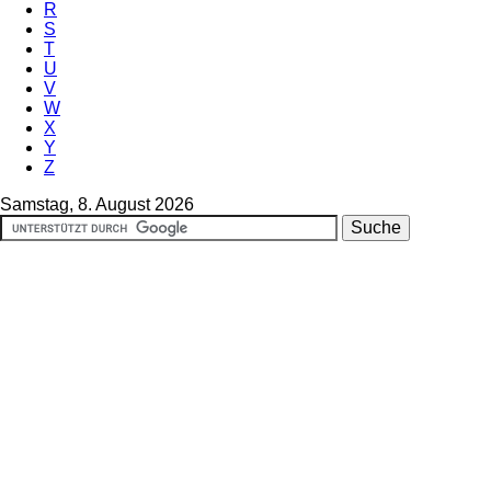
R
S
T
U
V
W
X
Y
Z
Samstag, 8. August 2026