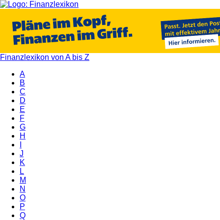
Finanzlexikon von A bis Z
A
B
C
D
E
F
G
H
I
J
K
L
M
N
O
P
Q