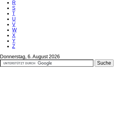
R
S
T
U
V
W
X
Y
Z
Donnerstag, 6. August 2026